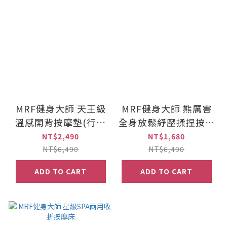
MRF健身大師 天王級
MRF健身大師 熊厲害
溫感開背按摩墊(行動
全身放鬆紓壓揉捏按摩
按摩椅)
床墊
NT$2,490
NT$1,680
NT$6,490
NT$6,490
ADD TO CART
ADD TO CART