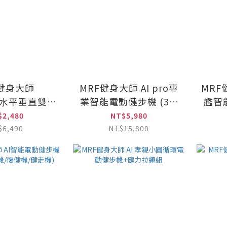
F健身大師
MRF健身大師 AI pro專
MRF健
ly ⽔平垂直雙律
業智能電動健步機 (3.4
艦智能
動機
吋大螢幕/復健機/踏步
吋大
$2,480
NT$5,980
機/超慢跑)
$6,490
NT$15,800