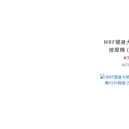
MRF健身
按摩機 
N
NT