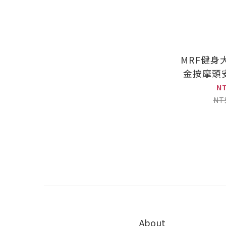
MRF健身
金按摩頭
N
NT
About