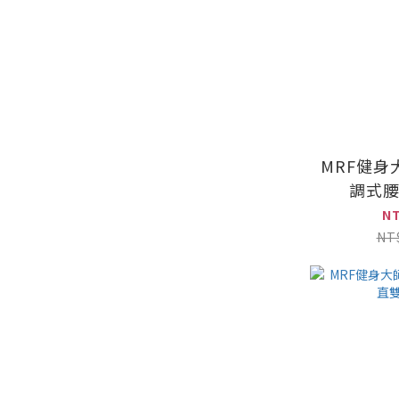
MRF健身
調式
N
NT