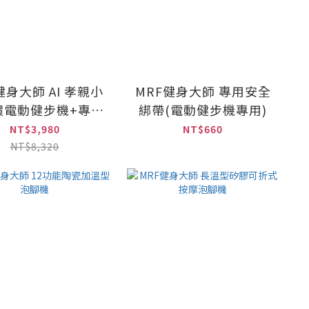
健身大師 AI 孝親小
MRF健身大師 專用安全
環電動健步機+專用
綁帶(電動健步機專用)
安全綁帶組
NT$3,980
NT$660
NT$8,320