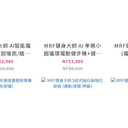
大師 AI智能電
MRF健身大師 AI 孝親小
MR
(超慢跑/踏步
圓循環電動健步機+健力
(
機/健走機)
拉繩組
$3,980
NT$3,980
12,600
NT$8,320