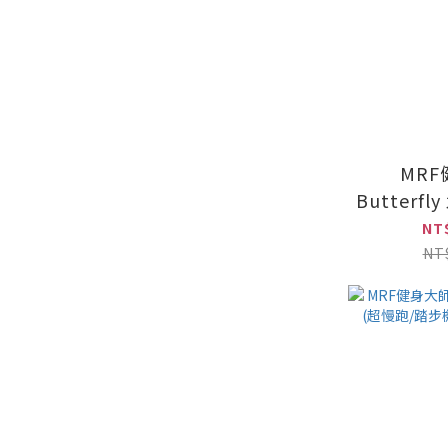
MR
Butterf
NT
NT