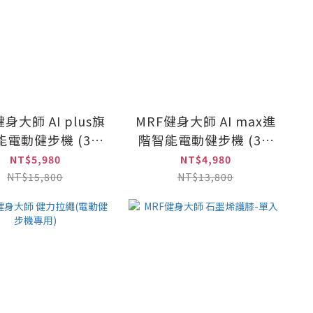
身大師 AI plus旗
MRF健身大師 AI max進
電動健步機 (3.4
階智能電動健步機 (3.4
螢幕/復健機/踏步
吋大螢幕/復健機/踏步
NT$5,980
NT$4,980
機/超慢跑)
機/超慢跑)
NT$15,800
NT$13,800