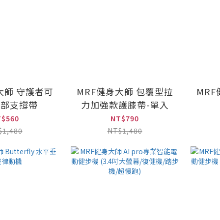
大師 守護者可
MRF健身大師 包覆型拉
MR
腰部支撐帶
力加強款護膝帶-單入
T$560
NT$790
$1,480
NT$1,480