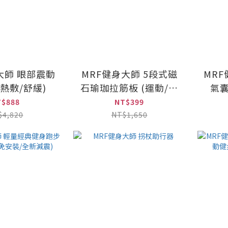
大師 眼部震動
MRF健身大師 5段式磁
MR
(熱敷/舒緩)
石瑜珈拉筋板 (運動/按
氣
摩/伸展)
T$888
NT$399
$4,820
NT$1,650