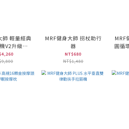
大師 輕量經典
MRF健身大師 拐杖助行
MRF
機V2升級版
器
圓循
/全新減震)
$4,260
NT$680
$9,800
NT$1,480