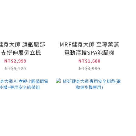
F健身大師 旗艦腰部
MRF健身大師 至尊薰蒸
囊支撐伸展倒立機
電動滾輪SPA泡腳機
NT$2,999
NT$1,680
NT$9,120
NT$4,980