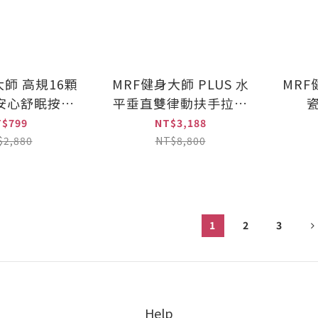
大師 高規16顆
MRF健身大師 PLUS ⽔
MRF
安心舒眠按摩
平垂直雙律動扶⼿拉筋
枕
機
T$799
NT$3,188
$2,880
NT$8,800
1
2
3
Help