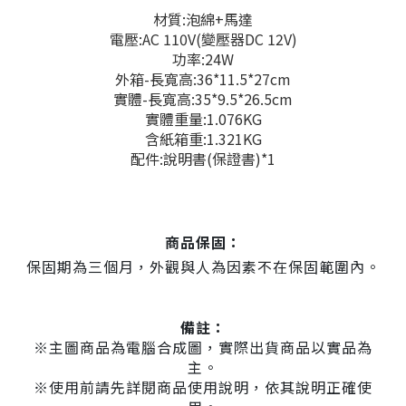
材質:泡綿+馬達
電壓:AC 110V(變壓器DC 12V)
功率:24W
外箱-長寬高:36*11.5*27cm
實體-長寬高:35*9.5*26.5cm
實體重量:1.076KG
含紙箱重:1.321KG
配件:說明書(保證書)*1
商品保固：
保固期為三個月，外觀與人為因素不在保固範圍內。
備註：
※主圖商品為電腦合成圖，實際出貨商品以實品為
主。
※使用前請先詳閱商品使用說明，依其說明正確使