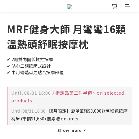
MRF健身大師 月彎彎16顆
溫熱頭舒眠按摩枕
✔︎ 2組雙向圓弧揉捏按摩
✔︎ 貼心三組按壓式設計
✔︎ 半月彎造型更貼合按摩部位
Until
08/31 16:00
⚡指定品第二件半價⚡ on selected
products
Until
08/31 16:00
【8月限定】🎁單筆滿$3,000送💝粉色按摩
枕💝 (市價$1,650) 無累贈 on order
Show more