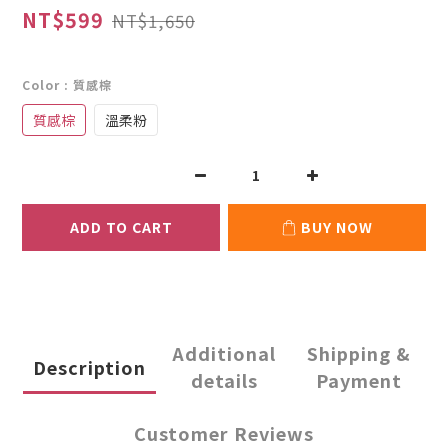
NT$599
NT$1,650
Color
: 質感棕
質感棕
溫柔粉
ADD TO CART
BUY NOW
Additional
Shipping &
Description
details
Payment
Customer Reviews