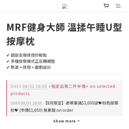
MRF健身大師 溫揉午睡U型
按摩枕
✔︎ 頸部支撐揉捏好輕鬆
✔︎ 多種按摩模式正反轉調整
✔︎ 熱波＋揉捏＋震動設計
Until
08/31 16:00
⚡指定品第二件半價⚡ on selected
products
Until
08/31 16:00
【8月限定】🎁單筆滿$3,000送💝粉色按摩
枕💝 (市價$1,650) 無累贈 on order
Show more