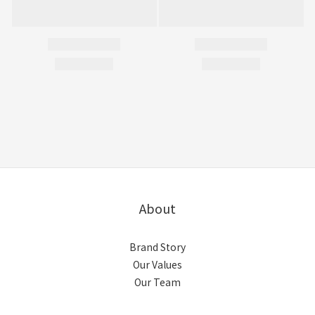
About
Brand Story
Our Values
Our Team