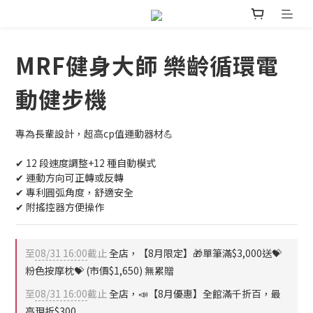
MRF健身大師 樂齡循環電
動健步機
專為長輩設計，超高cp值運動器材💪
✔︎ 12 段速度調整+12 種自動模式
✔︎ 運動方向可正轉或反轉
✔︎ 專利圓弧角度，舒適安全
✔︎ 附搖控器方便操作
至
08/31 16:00
截止
全店，【8月限定】🎁單筆滿$3,000送💝
粉色按摩枕💝 (市價$1,650) 無累贈
至
08/31 16:00
截止
全店，📣【8月優惠】全館滿千折百，最
高現折$300