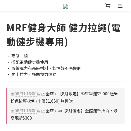
MRF健身大師 健力拉繩(電
動健步機專用)
． 兩條一組
． 搭配電動健步機使用
． 滌綸彈力布高級材料，韌性好不易變形
． 向上拉力、橫向拉力運動
至
08/31 16:00
截止
全店，【8月限定】🎁單筆滿$3,000送💝
粉色按摩枕💝 (市價$1,650) 無累贈
至
08/31 16:00
截止
全店，📣【8月優惠】全館滿千折百，最
高現折$300