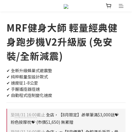
MRF健身大師 輕量經典健
身跑步機V2升級版 (免安
裝/全新減震)
✔︎ 全新升級蜂巢式避震墊
✔︎ 純粹輕量型設計款式
✔︎ 速度從1-8公里
✔︎ 手握遙控器控速
✔︎ 自動程式控制變化速度
至
08/31 16:00
截止
全店，【8月限定】🎁單筆滿$3,000送💝
粉色按摩枕💝 (市價$1,650) 無累贈
至
08/31 16:00
截止
全店，📣【8月優惠】全館滿千折百，最