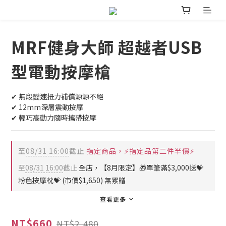
MRF健身大師 超越者USB
型電動按摩槍
✔︎ 無段變速扭力補償源源不絕
✔︎ 12mm深層震動按摩
✔︎ 輕巧高動力隨時攜帶按摩
至
08/31 16:00
截止
指定商品，⚡指定品第二件半價⚡
至
08/31 16:00
截止
全店，【8月限定】🎁單筆滿$3,000送💝
粉色按摩枕💝 (市價$1,650) 無累贈
查看更多
NT$660
NT$2,480