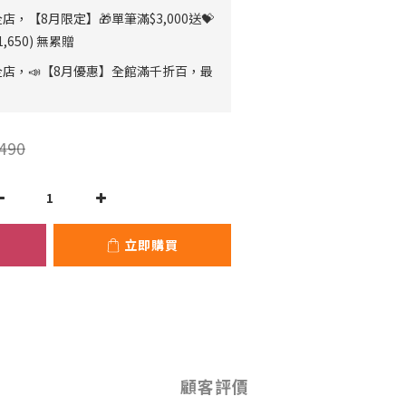
店，【8月限定】🎁單筆滿$3,000送💝
,650) 無累贈
店，📣【8月優惠】全館滿千折百，最
490
立即購買
顧客評價