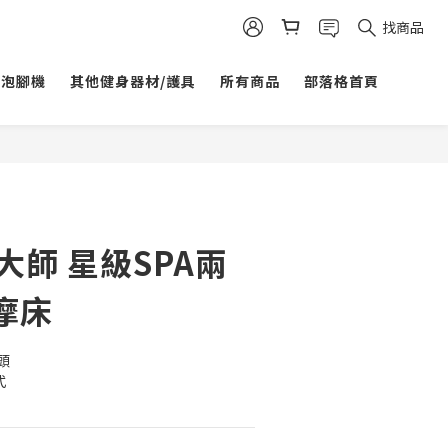
找商品
/泡腳機
其他健身器材/護具
所有商品
部落格首頁
立即購買
大師 星級SPA兩
摩床
頭
式