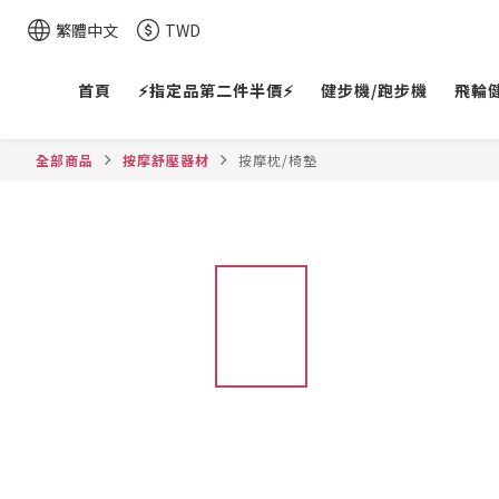
繁體中文
TWD
首頁
⚡指定品第二件半價⚡
健步機/跑步機
飛輪
全部商品
按摩舒壓器材
按摩枕/椅墊