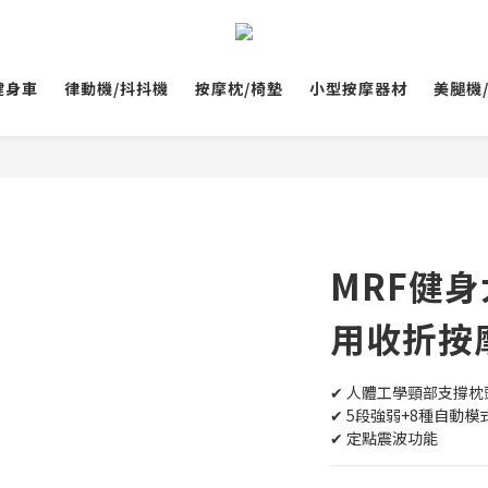
健身車
律動機/抖抖機
按摩枕/椅墊
小型按摩器材
美腿機
MRF健身
用收折按
✔︎ 人體工學頸部支撐枕
✔︎ 5段強弱+8種自動模
✔︎ 定點震波功能