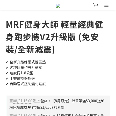
MRF健身大師 輕量經典健
身跑步機V2升級版 (免安
裝/全新減震)
✔︎ 全新升級蜂巢式避震墊
✔︎ 純粹輕量型設計款式
✔︎ 速度從1-8公里
✔︎ 手握遙控器控速
✔︎ 自動程式控制變化速度
至
08/31 16:00
截止
全店，【8月限定】🎁單筆滿$3,000送💝
粉色按摩枕💝 (市價$1,650) 無累贈
至
08/31 16:00
截止
全店，📣【8月優惠】全館滿千折百，最